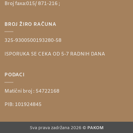
Broj faxa:
015/ 871-216 ;
BROJ ŽIRO RAČUNA
325-9300500193280-58
ISPORUKA SE CEKA OD 5-7 RADNIH DANA
PODACI
Matični broj :
54722168
PIB:
101924845
Sva prava zadržana 2026 ©
PAKOM