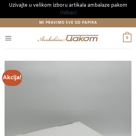
Uzivajte u velikom izboru artikala ambalaze pakom
Odbaci
Preskoči
MI PRAVIMO SVE OD PAPIRA
na
sadržaj
0
Akcija!