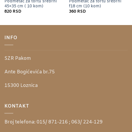
Podmetač za tortu srebrni
Podmetač za tortu srebrni
45×35 cm ( 10 kom)
f18 cm (10 kom)
820
RSD
360
RSD
INFO
SZR Pakom
Ante Bogićevića br.75
15300
Loznica
KONTAKT
Broj telefona:
015/ 871-216 ; 063/ 224-129