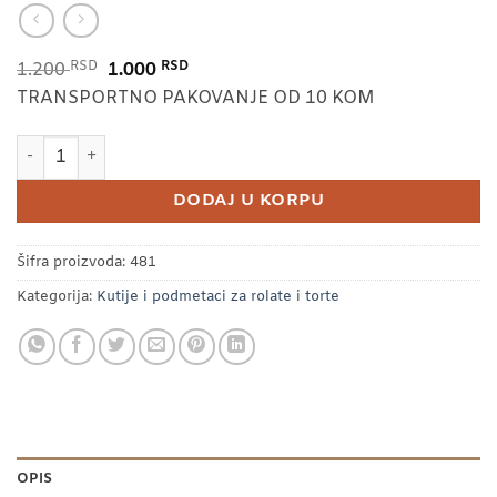
RSD
Originalna
RSD
Trenutna
1.200
1.000
cena
cena
TRANSPORTNO PAKOVANJE OD 10 KOM
je
je:
KUTIJA TORTA 35X35X21 CM (pakovanje 10 kom) količina
bila:
1.000 RSD.
1.200 RSD.
DODAJ U KORPU
Šifra proizvoda:
481
Kategorija:
Kutije i podmetaci za rolate i torte
OPIS