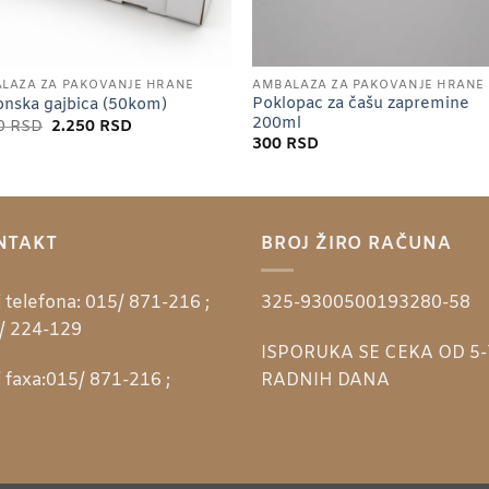
LAŽA ZA PAKOVANJE HRANE
AMBALAŽA ZA PAKOVANJE HRANE
Poklopac za čašu zapremine
onska gajbica (50kom)
200ml
Originalna
Trenutna
00
RSD
2.250
RSD
cena
cena
300
RSD
je
je:
bila:
2.250 RSD.
2.500 RSD.
NTAKT
BROJ ŽIRO RAČUNA
 telefona:
015/ 871-216 ;
325-9300500193280-58
/ 224-129
ISPORUKA SE CEKA OD 5-
 faxa:
015/ 871-216 ;
RADNIH DANA