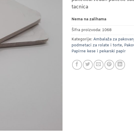
800 RSD.
tacnica
Nema na zalihama
Šifra proizvoda:
1068
Kategorije:
Ambalaža za pakovan
podmetaci za rolate i torte
,
Pakov
Papirne kese i pekarski papir