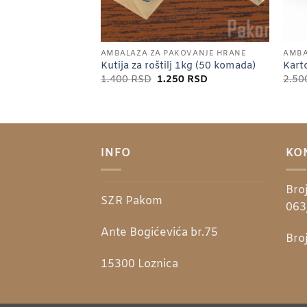
KUTIJE I PODMETACI ZA ROLATE I TORTE
AMBALAŽA ZA PAKOVANJE HRANE
AMBA
10 kom)
Kutija za roštilj 1kg (50 komada)
Kart
Originalna
Trenutna
1.400
RSD
1.250
RSD
2.5
cena
cena
je
je:
bila:
1.250 RSD.
1.400 RSD.
INFO
KO
Broj
SZR Pakom
063
Ante Bogićevića br.75
Broj
15300
Loznica