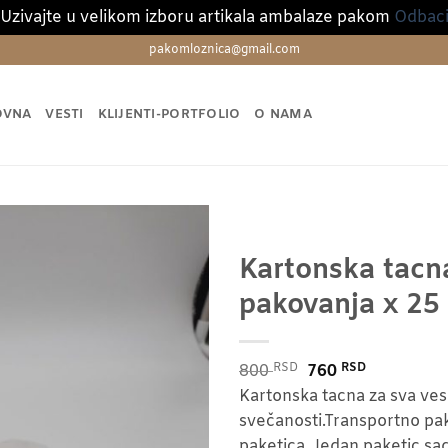
Uzivajte u velikom izboru artikala ambalaze pakom
Odbac
pakomloznica@gmail.com
OVNA
VESTI
KLIJENTI-PORTFOLIO
O NAMA
Kartonska tacn
pakovanja x 25
RSD
Originalna
RSD
Trenutna
800
760
cena
cena
Kartonska tacna za sva vese
je
je:
svečanosti.Transportno pa
bila:
760 RSD.
paketica. Jedan paketic sa