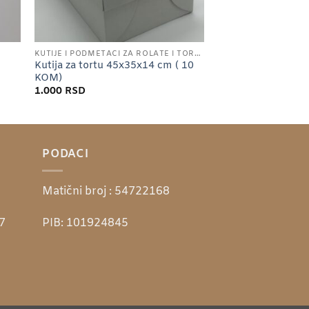
KUTIJE I PODMETACI ZA ROLATE I TORTE
Kutija za tortu 45x35x14 cm ( 10
KOM)
1.000
RSD
PODACI
Matični broj :
54722168
7
PIB:
101924845