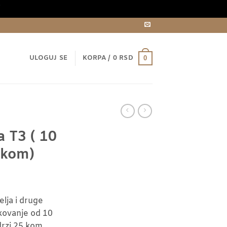
i
ULOGUJ SE
KORPA /
0
RSD
0
a T3 ( 10
 kom)
lja i druge
kovanje od 10
drzi 25 kom