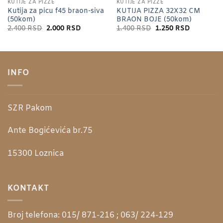
KUTIJE ZA PIZZE
KUTIJE ZA PIZZE
Kutija za picu f45 braon-siva
KUTIJA PIZZA 32X32 CM
(50kom)
BRAON BOJE (50kom)
a
Originalna
Trenutna
Originalna
Trenutna
2.400
RSD
2.000
RSD
1.400
RSD
1.250
RSD
cena
cena
cena
cena
je
je:
je
je:
SD.
bila:
2.000 RSD.
bila:
1.250 RSD
2.400 RSD.
1.400 RSD.
INFO
SZR Pakom
Ante Bogićevića br.75
15300
Loznica
KONTAKT
Broj telefona:
015/ 871-216 ; 063/ 224-129