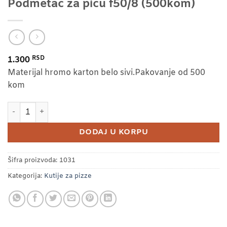
Podmetac za picu f50/8 (500kom)
RSD
1.300
Materijal hromo karton belo sivi.Pakovanje od 500
kom
Podmetac za picu f50/8 (500kom) količina
DODAJ U KORPU
Šifra proizvoda:
1031
Kategorija:
Kutije za pizze