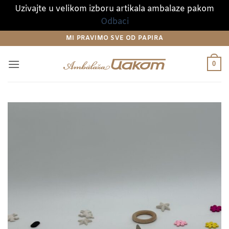
Uzivajte u velikom izboru artikala ambalaze pakom
Odbaci
Preskoči
MI PRAVIMO SVE OD PAPIRA
na
sadržaj
0