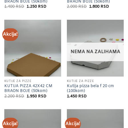
BRAON BOJE (50kom)
BRAON BOJE (50kom)
Originalna
Trenutna
Originalna
Trenutna
1.400
RSD
1.250
RSD
2.000
RSD
1.800
RSD
cena
cena
cena
cena
je
je:
je
je:
bila:
1.250 RSD.
bila:
1.800 RSD
1.400 RSD.
2.000 RSD.
Akcija!
NEMA NA ZALIHAMA
KUTIJE ZA PIZZE
KUTIJE ZA PIZZE
KUTIJA PIZZA 42X42 CM
Kutija pizza bela f 20 cm
BRAON BOJE (50kom)
(100kom)
Originalna
Trenutna
2.200
RSD
1.950
RSD
1.450
RSD
cena
cena
je
je:
bila:
1.950 RSD.
2.200 RSD.
Akcija!
Akcija!