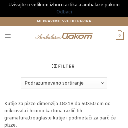
Uzivajte u velikom izboru artikala ambalaze pakom
Odbaci
Preskoči
MI PRAVIMO SVE OD PAPIRA
na
sadržaj
0
FILTER
Kutije za pizze dimenzija 18×18 do 50×50 cm od
mikrovala i hromo kartona različitih
gramatura,trouglaste kutije i podmetači za parčiće
pizze.