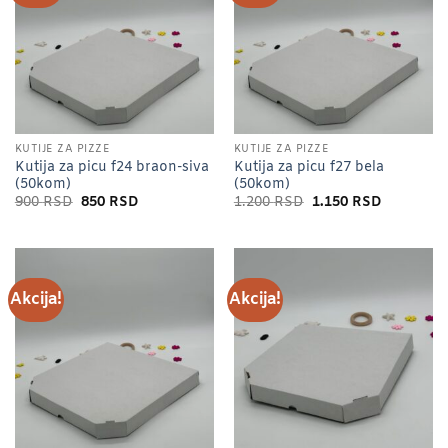
KUTIJE ZA PIZZE
KUTIJE ZA PIZZE
Kutija za picu f24 braon-siva
Kutija za picu f27 bela
(50kom)
(50kom)
Originalna
Trenutna
Originalna
Trenutna
900
RSD
850
RSD
1.200
RSD
1.150
RSD
cena
cena
cena
cena
je
je:
je
je:
bila:
850 RSD.
bila:
1.150 RSD
900 RSD.
1.200 RSD.
Akcija!
Akcija!