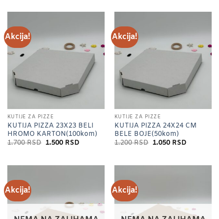
Akcija!
Akcija!
KUTIJE ZA PIZZE
KUTIJE ZA PIZZE
KUTIJA PIZZA 23X23 BELI
KUTIJA PIZZA 24X24 CM
HROMO KARTON(100kom)
BELE BOJE(50kom)
Originalna
Trenutna
Originalna
Trenutna
1.700
RSD
1.500
RSD
1.200
RSD
1.050
RSD
cena
cena
cena
cena
je
je:
je
je:
bila:
1.500 RSD.
bila:
1.050 RSD
1.700 RSD.
1.200 RSD.
Akcija!
Akcija!