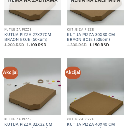
NEMA NA ZALIHAMA
NEMA NA ZALIHAMA
KUTIJE ZA PIZZE
KUTIJE ZA PIZZE
KUTIJA PIZZA 27X27CM
KUTIJA PIZZA 30X30 CM
BRAON BOJE (50kom)
BRAON BOJE (50kom)
Originalna
Trenutna
Originalna
Trenutna
1.200
RSD
1.100
RSD
1.300
RSD
1.150
RSD
cena
cena
cena
cena
je
je:
je
je:
bila:
1.100 RSD.
bila:
1.150 RSD
1.200 RSD.
1.300 RSD.
Akcija!
Akcija!
KUTIJE ZA PIZZE
KUTIJE ZA PIZZE
KUTIJA PIZZA 32X32 CM
KUTIJA PIZZA 40X40 CM