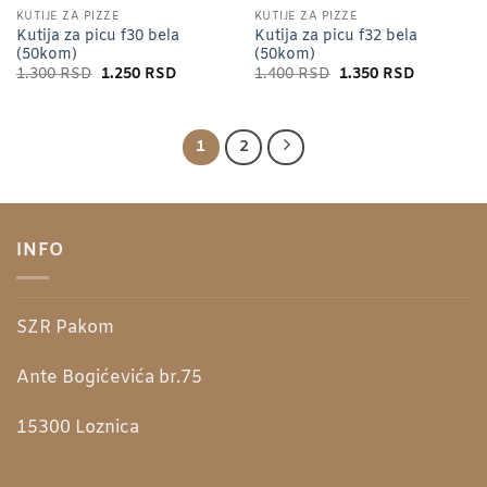
KUTIJE ZA PIZZE
KUTIJE ZA PIZZE
Kutija za picu f30 bela
Kutija za picu f32 bela
(50kom)
(50kom)
Originalna
Trenutna
Originalna
Trenutna
1.300
RSD
1.250
RSD
1.400
RSD
1.350
RSD
cena
cena
cena
cena
je
je:
je
je:
bila:
1.250 RSD.
bila:
1.350 RSD
1.300 RSD.
1.400 RSD.
1
2
INFO
SZR Pakom
Ante Bogićevića br.75
15300
Loznica