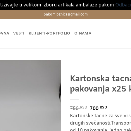
Uzivajte u velikom izboru artikala ambalaze pakom
Odbac
pakomloznica@gmail.com
OVNA
VESTI
KLIJENTI-PORTFOLIO
O NAMA
Kartonska tacn
pakovanja x25
RSD
Originalna
RSD
Trenutna
750
700
cena
cena
Kartonske tacne za sve vrste
je
je:
drugih svečanosti.Transpo
bila:
700 RSD.
od 10 pakovanja, jedno pak