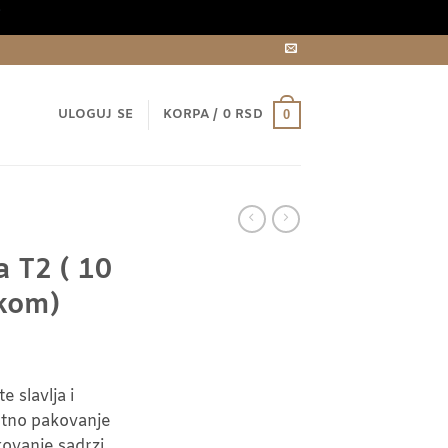
i
ULOGUJ SE
KORPA /
0
RSD
0
a T2 ( 10
 kom)
 slavlja i
rtno pakovanje
ovanje sadrzi