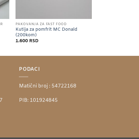
IR
PAKOVANJA ZA FAST FOOD
Kutija za pomfrit MC Donald
(200kom)
1.600
RSD
PODACI
Matični broj :
54722168
7
PIB:
101924845