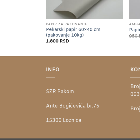
JE
PAPIR ZA PAKOVANJE
AMBA
0×30 (pakovanje
Pekarski papir 60×40 cm
Papi
(pakovanje 10kg)
950
nalna
Trenutna
0
RSD
1.800
RSD
cena
je:
1.800 RSD.
0 RSD.
INFO
KO
Broj
SZR Pakom
063
Ante Bogićevića br.75
Broj
15300
Loznica