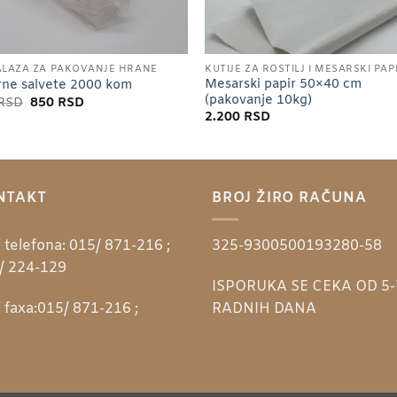
LAŽA ZA PAKOVANJE HRANE
KUTIJE ZA ROŠTILJ I MESARSKI PAP
Mesarski papir 50×40 cm
rne salvete 2000 kom
(pakovanje 10kg)
Originalna
Trenutna
RSD
850
RSD
cena
cena
2.200
RSD
je
je:
bila:
850 RSD.
950 RSD.
NTAKT
BROJ ŽIRO RAČUNA
 telefona:
015/ 871-216 ;
325-9300500193280-58
/ 224-129
ISPORUKA SE CEKA OD 5-
 faxa:
015/ 871-216 ;
RADNIH DANA