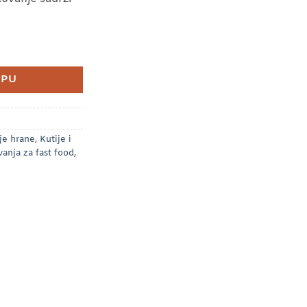
vanja x25 kom) količina
RPU
je hrane
,
Kutije i
anja za fast food
,