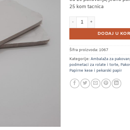
750 RSD.
25 kom tacnica
Kartonska tacna T2 ( 10 pako
DODAJ U KO
Šifra proizvoda:
1067
Kategorije:
Ambalaža za pakovan
podmetaci za rolate i torte
,
Pakov
Papirne kese i pekarski papir