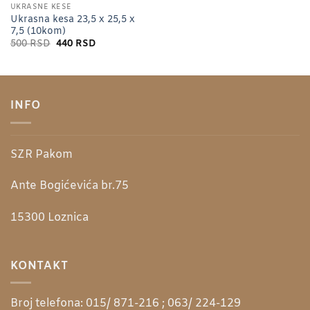
UKRASNE KESE
Ukrasna kesa 23,5 x 25,5 x
7,5 (10kom)
Originalna
Trenutna
500
RSD
440
RSD
cena
cena
je
je:
bila:
440 RSD.
500 RSD.
INFO
SZR Pakom
Ante Bogićevića br.75
15300
Loznica
KONTAKT
Broj telefona:
015/ 871-216 ; 063/ 224-129