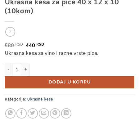
Ukrasna kesa za piće 40 x 12 x 10
(10kom)
RSD
Originalna
RSD
Trenutna
580
440
cena
cena
Ukrasna kesa za vino i razne vrste pica.
je
je:
Ukrasna kesa za piće 40 x 12 x 10 (10kom) količina
bila:
440 RSD.
580 RSD.
DODAJ U KORPU
Kategorija:
Ukrasne kese