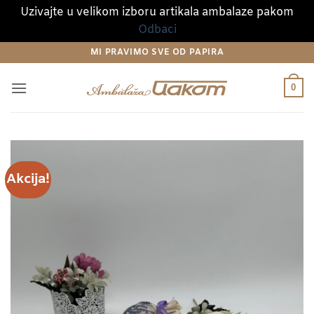
Uzivajte u velikom izboru artikala ambalaze pakom
Odbaci
Preskoči
MI PRAVIMO SVE OD PAPIRA
na
sadržaj
0
Akcija!