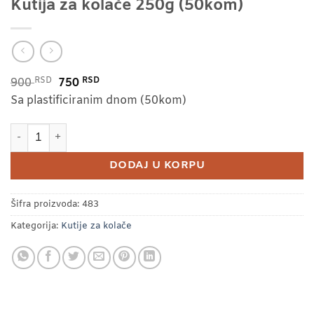
Kutija za kolače 250g (50kom)
RSD
Originalna
RSD
Trenutna
900
750
cena
cena
Sa plastificiranim dnom (50kom)
je
je:
Kutija za kolače 250g (50kom) količina
bila:
750 RSD.
900 RSD.
DODAJ U KORPU
Šifra proizvoda:
483
Kategorija:
Kutije za kolače